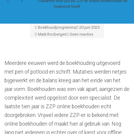
Home
»
Nieuws
»
Waarom voor jou als ZZP-er online boekhouden de
toekomst heeft
Boekhoudprogramma
20 juni 2025
Mark Rosbergen
Geen reacties
Meerdere eeuwen werd de boekhouding uitgevoerd
met pen of potlood en schrift. Mutaties werden netjes
bijgewerkt en de balans kreeg aan het einde van het
jaar vorm. Boekhouden was een vak apart, aangezien de
complexiteit werd opgelost door een specialist. De
laatste tien jaar is ZZP online boekhouden echt
doorgebroken. Vrijwel iedere ZZP-er is bekend met
online boekhouden of maakt hier al gebruik van. Nog
lang niet iedereen is echter over of kiest voor offline