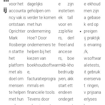
voor het
dagelijks
e
zijn
e
ekhoud
ij
accounta
geholpen om
inste
tien
m
en zijn
ncy vak is
verder te komen
ek
tall
a
gebase
ontstaan.
met hun
voor
en
k
erd op
Oprichter
onderneming.
zzp'e
Ne
pr
eigen
Mark
Hoe? Door
rs,
derl
ij
praktijk
Rosberge
ondernemers te
freel
and
s
ervaring
n startte
helpen bij het
ance
se
/k
,
het
kiezen van
rs,
boe
w
softwar
platform
boekhoudsoftwar
mkb-
kho
al
etests,
met als
e,
bedri
udp
it
gebruik
doel om
facturatieprogra
jven,
akk
ei
erserva
mensen
mma's en
start
ett
t
ringen,
te helpen
financiële tools.
ende
en
v
prijsana
met hun
Tevens door
onde
get
er
lyses