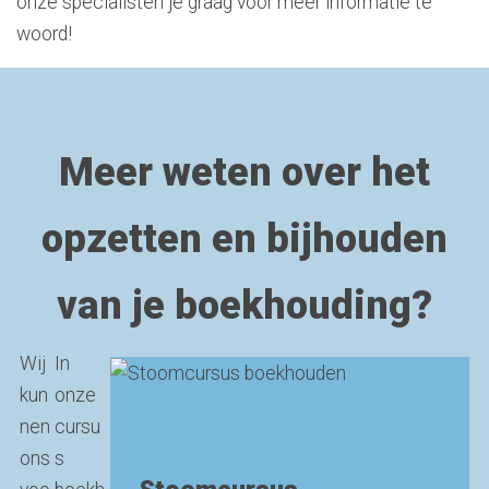
onze specialisten je graag voor meer informatie te
woord!
Meer weten over het
opzetten en bijhouden
van je boekhouding?
Wij
In
kun
onze
nen
cursu
ons
s