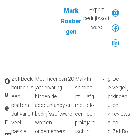
Expert
Mark
Instag
bedrijfssoft
Rosber
Facebo
ware
gen
LinkedI
ZelfBoek
Met meer dan 20
Mark
In
g
De
O
houden is
jaar ervaring
schri
de
e
vergelij
v
een
binnen de
jft
afg
br
kingen
platform
accountancy en
met
elo
ui
en
e
dat vanuit
bedrijfssoftware
een
pen
k
reviews
r
veel
worden
prakt
jare
s
op
passie
ondernemers
isch
n
g
ZelfBo
m