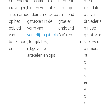
ondernem
oplossingen te
rnem
est
h
en
ersvragen,
bieden voor alle
ers
op
o
update
met name
ondernemersvraa
en
ond
u
s van
op het
gstukken in de
groei
er
di
Nederla
gebied
vorm van
ende
and
n
ndse
van
vergelijkingstools
B.V.'s.
ere:
g
softwar
boekhoud
, templates,
kl
elevera
en.
rijkgevulde
a
nciers.
artikelen en tips!
nt
e
n
s
er
vi
c
e